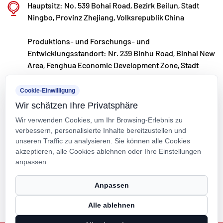
Hauptsitz: No. 539 Bohai Road, Bezirk Beilun, Stadt
Ningbo, Provinz Zhejiang, Volksrepublik China
Produktions- und Forschungs- und
Entwicklungsstandort: Nr. 239 Binhu Road, Binhai New
Area, Fenghua Economic Development Zone, Stadt
Ningbo, Provinz Zhejiang, Volksrepublik China
Cookie-Einwilligung
kxpv@kxpv.com
Wir schätzen Ihre Privatsphäre
+86-18067123177
Wir verwenden Cookies, um Ihr Browsing-Erlebnis zu
verbessern, personalisierte Inhalte bereitzustellen und
unseren Traffic zu analysieren. Sie können alle Cookies
akzeptieren, alle Cookies ablehnen oder Ihre Einstellungen
anpassen.
Urheberrecht © Kaixin Pipeline Technologies Co., Ltd. Alle Rechte
Anpassen
vorbehalten.
Alle ablehnen
Technical Support ：
Smart Cloud