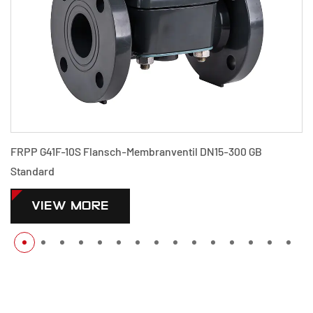
P G41F-10S Flansch-Membranventil DN15-300 GB
PPH G
ndard
V
VIEW MORE