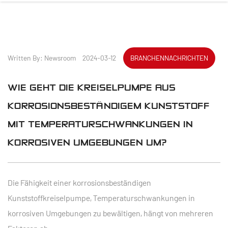
Written By: Newsroom 2024-03-12
BRANCHENNACHRICHTEN
WIE GEHT DIE KREISELPUMPE AUS
KORROSIONSBESTÄNDIGEM KUNSTSTOFF
MIT TEMPERATURSCHWANKUNGEN IN
KORROSIVEN UMGEBUNGEN UM?
Die Fähigkeit einer korrosionsbeständigen
Kunststoffkreiselpumpe, Temperaturschwankungen in
korrosiven Umgebungen zu bewältigen, hängt von mehreren