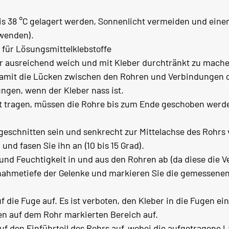
 bis 38 °C gelagert werden, Sonnenlicht vermeiden und eine
wenden).
für Lösungsmittelklebstoffe
ohr ausreichend weich und mit Kleber durchtränkt zu mach
damit die Lücken zwischen den Rohren und Verbindungen 
ngen, wenn der Kleber nass ist.
it tragen, müssen die Rohre bis zum Ende geschoben werd
n
geschnitten sein und senkrecht zur Mittelachse des Rohrs 
und fasen Sie ihn an (10 bis 15 Grad).
nd Feuchtigkeit in und aus den Rohren ab (da diese die V
nahmetiefe der Gelenke und markieren Sie die gemessenen 
f die Fuge auf. Es ist verboten, den Kleber in die Fugen ei
den auf dem Rohr markierten Bereich auf.
uf den Einführteil des Rohrs auf, wobei die aufgetragene 