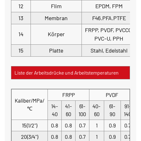
12
Flim
EPDM, FPM
13
Membran
F46.PFA.PTFE
FRPP, PVDF, PVCCC,
14
Körper
PVC-U, PPH
15
Platte
Stahl, Edelstahl
Liste der Arbeitsdrücke und Arbeitstemperaturen
FRPP
PVDF
Kaliber/MPa/
14-
41-
61-
40-
61-
91-
2
℃
40
60
100
60
90
140
15(1/2")
0.8
0.8
0.7
1
0.9
0.7
0
20(3/4")
0.8
0.8
0.7
1
0.9
0.7
0