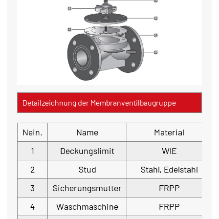
Detailzeichnung der Membranventilbaugruppe
Nein.
Name
Material
1
Deckungslimit
WIE
2
Stud
Stahl, Edelstahl
3
Sicherungsmutter
FRPP
4
Waschmaschine
FRPP