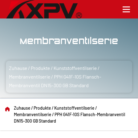
Membranventilserie
Zuhause
/
Produkte
/
Kunststoffventilserie
/
Membranventilserie
/
PPH G41F-10S Flansch-
Membranventil DN15-300 GB Standard
Zuhause
/
Produkte
/
Kunststoffventilserie
/
Membranventilserie
/
PPH G41F-10S Flansch-Membranventil
DN15-300 GB Standard