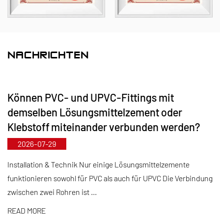
FRPP mit einer umfassenden Auswahl an Typen
und Spezifikationen. Insbesondere können unsere
Absperrklappen einen Durchmesser von DN1000
erreichen, während Rohre und Formstücke bis zu
NACHRICHTEN
DN800 reichen, um Marktlücken zu schließen und
unseren Wettbewerbsvorteil in der Branche zu
Können PVC- und UPVC-Fittings mit
wahren.
demselben Lösungsmittelzement oder
Geleitet vom Grundsatz „Technologieorientiert, mit
Klebstoff miteinander verbunden werden?
der Zeit gehen“ stellt Kaixin jährlich fast 10
2026-07-29
Millionen RMB für Forschung und Entwicklung
bereit. Wir stellen eine hervorragende
Installation & Technik Nur einige Lösungsmittelzemente
funktionieren sowohl für PVC als auch für UPVC Die Verbindung
Produktqualität durch standardisierte
zwischen zwei Rohren ist ...
automatisierte Fertigung und strikte Beschaffung
importierter Rohstoffe sicher. Im Einklang mit
READ MORE