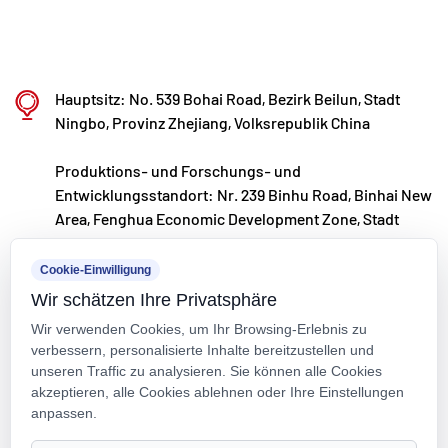
unserer internationalen Entwicklungsstrategie
beobachten wir kontinuierlich globale Markttrends
und nutzen digitale Kanäle, um Kunden weltweit
Hauptsitz: No. 539 Bohai Road, Bezirk Beilun, Stadt
hochwertige Produkte „Made in China“ anzubieten.
Ningbo, Provinz Zhejiang, Volksrepublik China
Ningbo • Forschungs-, Entwicklungs- und
Produktions- und Forschungs- und
Produktionsstandort Fenghua
Entwicklungsstandort: Nr. 239 Binhu Road, Binhai New
Mit einer Gesamtinvestition von 200 Millionen RMB
Area, Fenghua Economic Development Zone, Stadt
hat Kaixin Ultra-Pure Pipe Technology (Ningbo) Co.,
Ningbo, Provinz Zhejiang, Volksrepublik China
Ltd. in Zusammenarbeit mit Universitäten und
Cookie-Einwilligung
kxpv@kxpv.com
Forschungsinstituten ein neues Materiallabor
Wir schätzen Ihre Privatsphäre
+86-18067123177
Wir verwenden Cookies, um Ihr Browsing-Erlebnis zu
eingerichtet, eine moderne Produktionsbasis
verbessern, personalisierte Inhalte bereitzustellen und
aufgebaut und acht vollautomatische
unseren Traffic zu analysieren. Sie können alle Cookies
akzeptieren, alle Cookies ablehnen oder Ihre Einstellungen
Produktionslinien für modifizierte Kunststoffe und
anpassen.
acht für Polymermaterialien installiert. Die Anlage