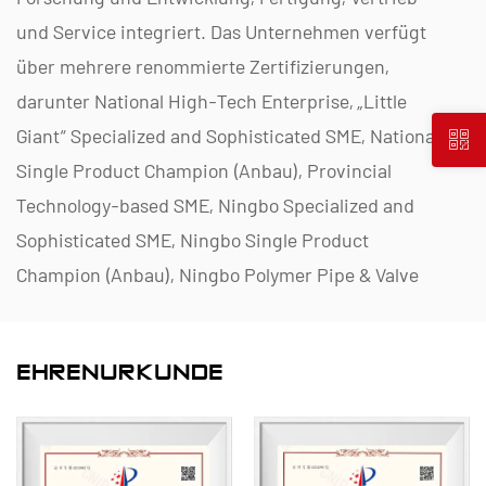
und Service integriert. Das Unternehmen verfügt
über mehrere renommierte Zertifizierungen,
darunter National High-Tech Enterprise, „Little
Giant“ Specialized and Sophisticated SME, National
Single Product Champion (Anbau), Provincial
Technology-based SME, Ningbo Specialized and
Sophisticated SME, Ningbo Single Product
Champion (Anbau), Ningbo Polymer Pipe & Valve
Technology R&D Center, District-Level Green
Factory, Ningbo Four-Star Management Innovation
EHRENURKUNDE
Enterprise und Enterprise Data Management
Capability Maturity Level 2.
Wir sind auf die Entwicklung, Produktion und
Lieferung nichtmetallischer korrosionsbeständiger