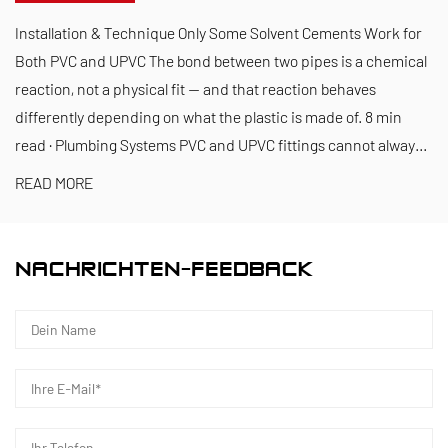
Millionen RMB für Forschung und Entwicklung
Installation & Technique Only Some Solvent Cements Work for
bereit. Wir stellen eine hervorragende
Both PVC and UPVC The bond between two pipes is a chemical
reaction, not a physical fit — and that reaction behaves
Produktqualität durch standardisierte
differently depending on what the plastic is made of. 8 min
automatisierte Fertigung und strikte Beschaffung
read · Plumbing Systems PVC and UPVC fittings cannot alway...
importierter Rohstoffe sicher. Im Einklang mit
READ MORE
unserer internationalen Entwicklungsstrategie
beobachten wir kontinuierlich globale Markttrends
und nutzen digitale Kanäle, um Kunden weltweit
NACHRICHTEN-FEEDBACK
hochwertige Produkte „Made in China“ anzubieten.
Ningbo • Forschungs-, Entwicklungs- und
Produktionsstandort Fenghua
Mit einer Gesamtinvestition von 200 Millionen RMB
hat Kaixin Ultra-Pure Pipe Technology (Ningbo) Co.,
Ltd. in Zusammenarbeit mit Universitäten und