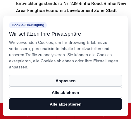
Entwicklungsstandort: Nr. 239 Binhu Road, Binhai New
Polymerventilen, -rohren und -armaturen zu
Area, Fenghua Economic Development Zone, Stadt
Ningbo, Provinz Zhejiang, Volksrepublik China
werden.
Cookie-Einwilligung
kxpv@kxpv.com
Wir schätzen Ihre Privatsphäre
+86-18067123177
Wir verwenden Cookies, um Ihr Browsing-Erlebnis zu
verbessern, personalisierte Inhalte bereitzustellen und
unseren Traffic zu analysieren. Sie können alle Cookies
akzeptieren, alle Cookies ablehnen oder Ihre Einstellungen
anpassen.
Urheberrecht © Kaixin Pipeline Technologies Co., Ltd. Alle Rechte
Anpassen
vorbehalten.
Alle ablehnen
Technical Support ：
Smart Cloud
Alle akzeptieren
X
Facebook
Produkte
Nachrichten