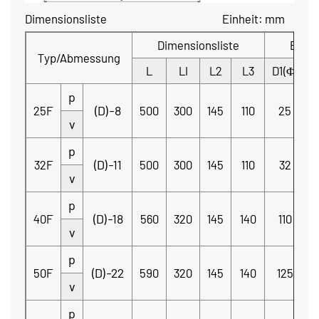
Dimensionsliste Einheit: mm
Dimensionsliste
Einla
Typ/Abmessung
L
LI
L2
L3
D1(Φ)
p
(D)-8
25F
500
300
145
110
25
S
v
p
(D)-11
32F
500
300
145
110
32
S
v
p
(D)-18
40F
560
320
145
140
110
v
p
(D)-22
50F
590
320
145
140
125
v
p