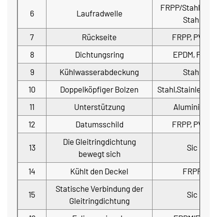
FRPP/Stahl PVD
6
Laufradwelle
Stahl
7
Rückseite
FRPP, PVDF
8
Dichtungsring
EPDM, FPM
9
Kühlwasserabdeckung
Stahl
10
Doppelköpfiger Bolzen
Stahl,StainlessSt
11
Unterstützung
Aluminium
12
Datumsschild
FRPP, PVDF
Die Gleitringdichtung
13
Sic
bewegt sich
14
Kühlt den Deckel
FRPP
Statische Verbindung der
15
Sic
Gleitringdichtung