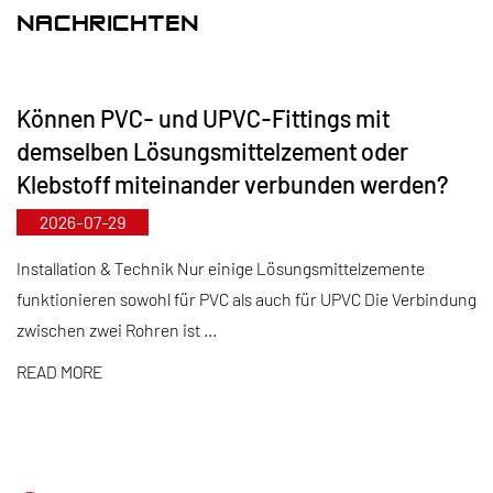
erreichen, während Rohre und Formstücke bis zu
NACHRICHTEN
DN800 reichen, um Marktlücken zu schließen und
unseren Wettbewerbsvorteil in der Branche zu
Können PVC- und UPVC-Fittings mit
wahren.
demselben Lösungsmittelzement oder
Geleitet vom Grundsatz „Technologieorientiert, mit
Klebstoff miteinander verbunden werden?
der Zeit gehen“ stellt Kaixin jährlich fast 10
2026-07-29
Millionen RMB für Forschung und Entwicklung
bereit. Wir stellen eine hervorragende
Installation & Technik Nur einige Lösungsmittelzemente
funktionieren sowohl für PVC als auch für UPVC Die Verbindung
Produktqualität durch standardisierte
zwischen zwei Rohren ist ...
automatisierte Fertigung und strikte Beschaffung
importierter Rohstoffe sicher. Im Einklang mit
READ MORE
unserer internationalen Entwicklungsstrategie
beobachten wir kontinuierlich globale Markttrends
und nutzen digitale Kanäle, um Kunden weltweit