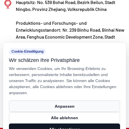
Hauptsitz: No. 539 Bohai Road, Bezirk Beilun, Stadt
hochwertige Produkte „Made in China“ anzubieten.
Ningbo, Provinz Zhejiang, Volksrepublik China
Ningbo • Forschungs-, Entwicklungs- und
Produktions- und Forschungs- und
Produktionsstandort Fenghua
Entwicklungsstandort: Nr. 239 Binhu Road, Binhai New
Mit einer Gesamtinvestition von 200 Millionen RMB
Area, Fenghua Economic Development Zone, Stadt
hat Kaixin Ultra-Pure Pipe Technology (Ningbo) Co.,
Ningbo, Provinz Zhejiang, Volksrepublik China
Ltd. in Zusammenarbeit mit Universitäten und
Cookie-Einwilligung
kxpv@kxpv.com
Forschungsinstituten ein neues Materiallabor
Wir schätzen Ihre Privatsphäre
+86-18067123177
Wir verwenden Cookies, um Ihr Browsing-Erlebnis zu
eingerichtet, eine moderne Produktionsbasis
verbessern, personalisierte Inhalte bereitzustellen und
aufgebaut und acht vollautomatische
unseren Traffic zu analysieren. Sie können alle Cookies
akzeptieren, alle Cookies ablehnen oder Ihre Einstellungen
Produktionslinien für modifizierte Kunststoffe und
anpassen.
acht für Polymermaterialien installiert. Die Anlage
Urheberrecht © Kaixin Pipeline Technologies Co., Ltd. Alle Rechte
widmet sich der Forschung und Entwicklung,
Anpassen
vorbehalten.
Produktion und Anwendung neuer modifizierter
Alle ablehnen
Technical Support ：
Smart Cloud
Kunststoffe und Polymermaterialien. Kaixin ist