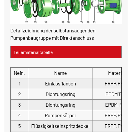
Detailzeichnung der selbstansaugenden
Pumpenbaugruppe mit Direktanschluss
Teilematerialtabelle
Nein.
Name
Material
1
Einlassflansch
FRPP, PVDF
2
Dichtungsring
EPDM'FPM
3
Dichtungsring
EPDM, FPM
4
Pumpenkörper
FRPP, PVDF
5
Flüssigkeitseinspritzdeckel
FRPP, PVDF