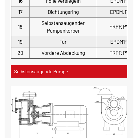
16
Folie versiegeln
EPDM'FPM
17
Dichtungsring
EPDM, FPM
Selbstansaugender
18
FRPP, PVDF
Pumpenkörper
19
Tür
EPDM'FPM
20
Vordere Abdeckung
FRPP, PVDF
Selbstansaugende Pumpe