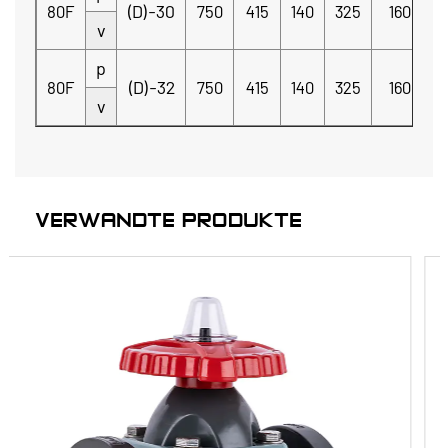
(D)-30
80F
750
415
140
325
160
v
p
(D)-32
80F
750
415
140
325
160
v
VERWANDTE PRODUKTE